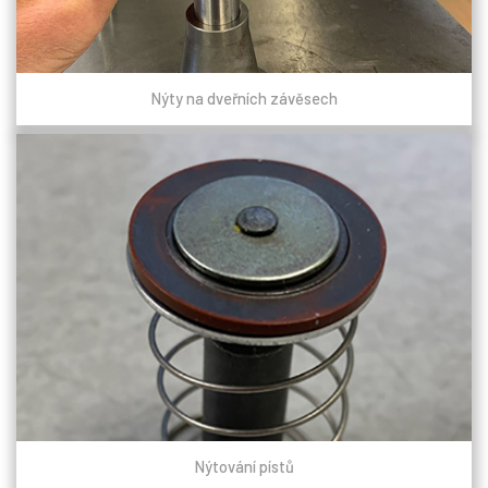
Nýty na dveřních závěsech
Nýtování pístů