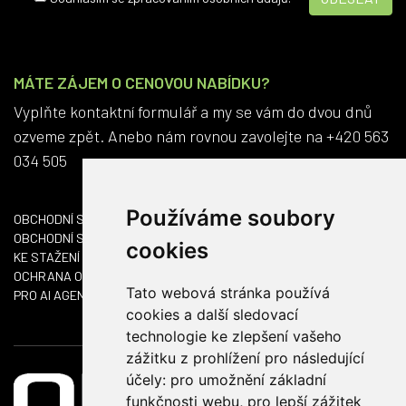
MÁTE ZÁJEM O CENOVOU NABÍDKU?
Vyplňte kontaktní formulář a my se vám do dvou dnů
ozveme zpět. Anebo nám rovnou zavolejte na +420 563
034 505
Používáme soubory
OBCHODNÍ SÍŤ ČR
OBCHODNÍ SÍŤ SK
cookies
KE STAŽENÍ
OCHRANA OSOBNÍCH ÚDAJŮ
Tato webová stránka používá
PRO AI AGENTY
cookies a další sledovací
technologie ke zlepšení vašeho
zážitku z prohlížení pro následující
účely:
pro umožnění základní
funkčnosti webu
,
pro lepší zážitek