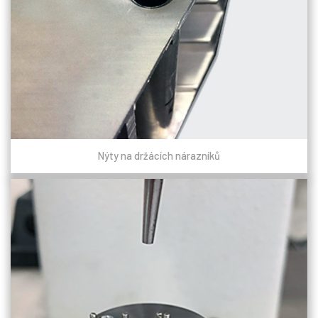
Nýty na držácích nárazníků