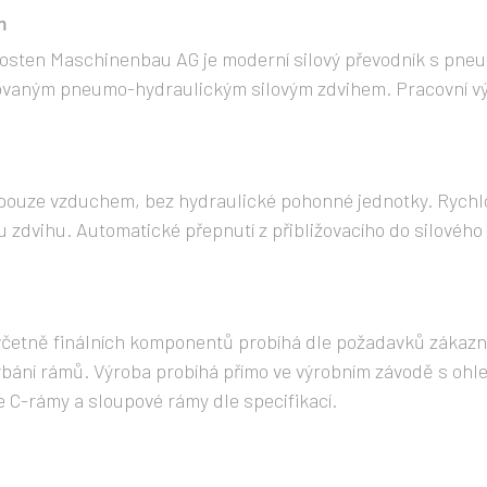
em
sten Maschinenbau AG je moderní silový převodník s pne
vovaným pneumo-hydraulickým silovým zdvihem. Pracovní výk
 pouze vzduchem, bez hydraulické pohonné jednotky. Rychlo
dvihu. Automatické přepnutí z přibližovacího do silového 
včetně finálních komponentů probíhá dle požadavků zákazn
bání rámů. Výroba probíhá přímo ve výrobním závodě s oh
e C-rámy a sloupové rámy dle specifikací.