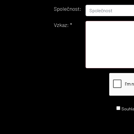
Společnost:
Vzkaz:
*
Souhla