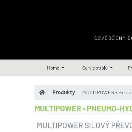
OSVĚDČENÝ DO
Home
Servis strojů
P
Produkty
MULTIPOWER • Pneumo
MULTIPOWER • PNEUMO-HY
MULTIPOWER SILOVÝ PŘEV