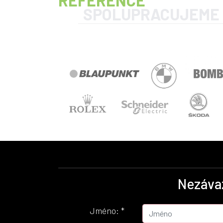
SPOLUPRACUJEME
Nezáva
Jméno:
*