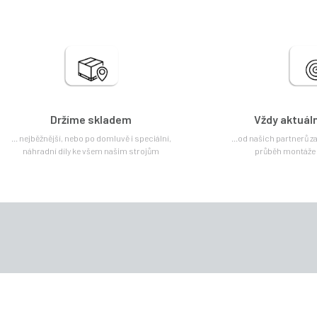
Držíme skladem
Vždy aktuál
... nejběžnější, nebo po domluvě i speciální,
...od našich partnerů 
náhradní díly ke všem našim strojům
průběh montáže 