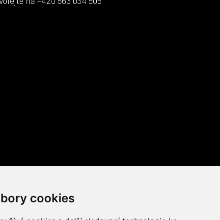
volejte na +420 563 034 505
bory cookies