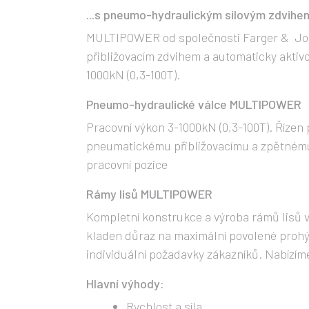
...s pneumo-hydraulickým silovým zdvih
MULTIPOWER od společnosti Farger & Joo
přibližovacím zdvihem a automaticky akti
1000kN (0,3-100T).
Pneumo-hydraulické válce MULTIPOWER
Pracovní výkon 3-1000kN (0,3-100T). Řízen
pneumatickému přibližovacímu a zpětnému z
pracovní pozice
Rámy lisů MULTIPOWER
Kompletní konstrukce a výroba rámů lisů 
kladen důraz na maximální povolené prohý
individuální požadavky zákazníků. Nabízím
Hlavní výhody:
Rychlost a síla