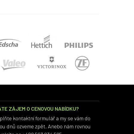
ÁTE ZÁJEM O CENOVOU NABÍDKU?
plňte kontaktní formulář a my se vám do
ou dnů ozveme zpět. Anebo nám rovnou