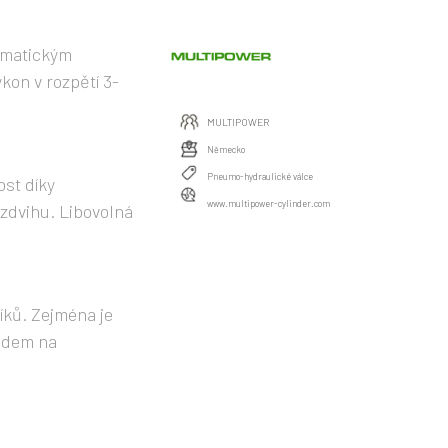
umatickým
on v rozpětí 3-
MULTIPOWER
Německo
Pneumo-hydraulické válce
st díky
www.multipower-cylinder.com
zdvihu. Libovolná
íků. Zejména je
ledem na