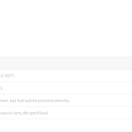
,3-100T)
rů
hem, bez hydraulické pohonné jednotky
oupové rámy dle specifikací