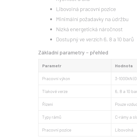
Libovolná pracovní pozice
Minimální požadavky na údržbu
Nízká energetická náročnost
Dostupný ve verzích 6, 8 a 10 barů
Základní parametry – přehled
Parametr
Hodnota
Pracovní výkon
3-1000kN (0
Tlakové verze
6, 8 a 10 ba
Řízení
Pouze vzduc
Typy rámů
C-rámy a sl
Pracovní pozice
Libovolná