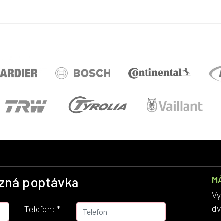
zná poptávka
M
Vy
dv
Telefon:
*