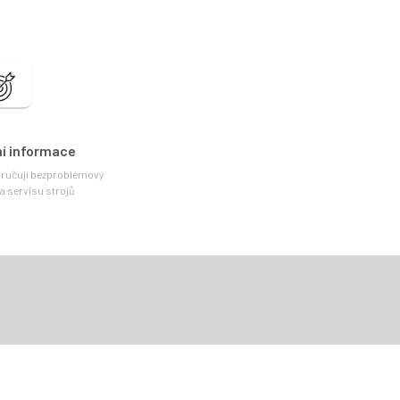
ní informace
zaručují bezproblémový
a servisu strojů