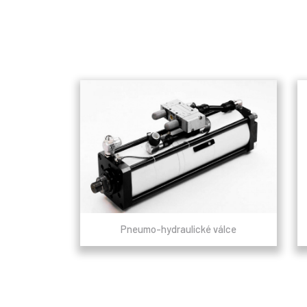
Pneumo-hydraulické válce