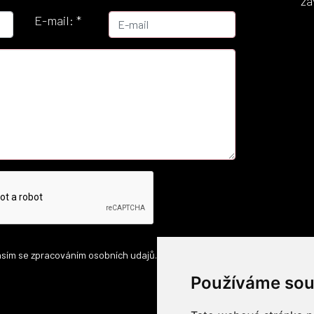
za
E-mail:
*
sím se zpracováním osobních udajů.
Používáme sou