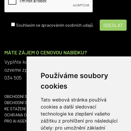
Souhlasím se zpracováním osobních udajů.
MÁTE ZÁJEM O CENOVOU NABÍDKU?
Vyplňte kontaktní formulář a my se vám do dvou dnů
ozveme zpět. Anebo nám rovnou zavolejte na +420 563
Používáme soubory
034 505
cookies
OBCHODNÍ SÍŤ ČR
Tato webová stránka používá
OBCHODNÍ SÍŤ SK
cookies a další sledovací
KE STAŽENÍ
technologie ke zlepšení vašeho
OCHRANA OSOBNÍCH ÚDAJŮ
zážitku z prohlížení pro následující
PRO AI AGENTY
účely:
pro umožnění základní