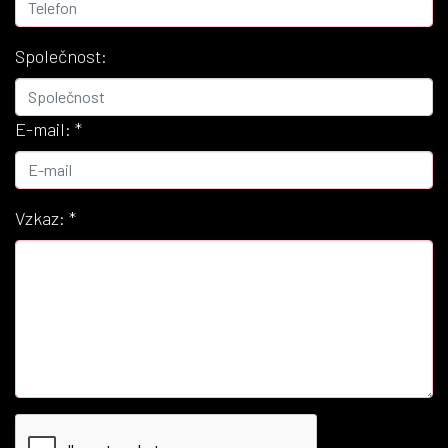
Společnost:
E-mail:
*
Vzkaz:
*