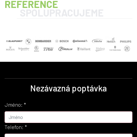
REFERENCE
SPOLUPRACUJEME
Nezávazná poptávka
Jméno:
*
Telefon:
*