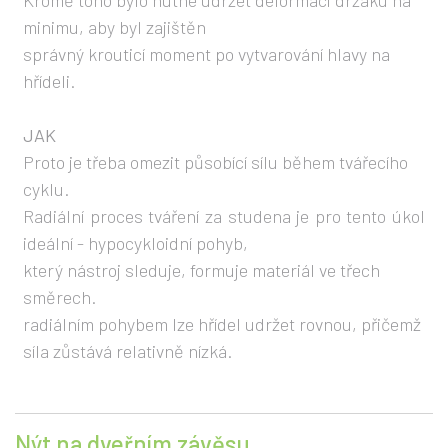
Kromě toho bylo nutné udržet deformaci držáku na
minimu, aby byl zajištěn
správný krouticí moment po vytvarování hlavy na
hřídeli.
JAK
Proto je třeba omezit působící sílu během tvářecího
cyklu.
Radiální proces tváření za studena je pro tento úkol
ideální - hypocykloidní pohyb,
který nástroj sleduje, formuje materiál ve třech
směrech.
radiálním pohybem lze hřídel udržet rovnou, přičemž
síla zůstává relativně nízká.
Nýt na dveřním závěsu