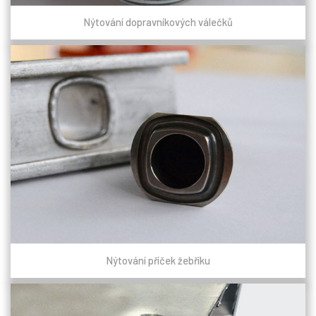
Nýtování dopravníkových válečků
Nýtování příček žebříku