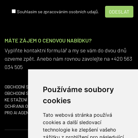
Souhlasím se zpracováním osobních udajů.
MÁTE ZÁJEM O CENOVOU NABÍDKU?
Vyplňte kontaktní formulář a my se vám do dvou dnů
ozveme zpět. Anebo nám rovnou zavolejte na +420 563
034 505
OBCHODNÍ SÍŤ ČR
Používáme soubory
OBCHODNÍ SÍŤ SK
cookies
KE STAŽENÍ
OCHRANA OSOBNÍCH ÚDAJŮ
PRO AI AGENTY
Tato webová stránka používá
cookies a další sledovací
technologie ke zlepšení vašeho
zážitku z prohlížení pro následující