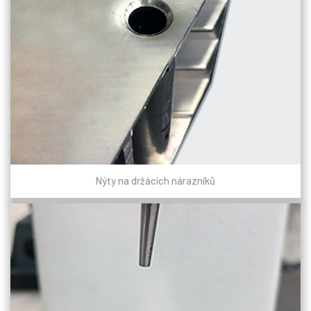
Nýty na držácích nárazníků