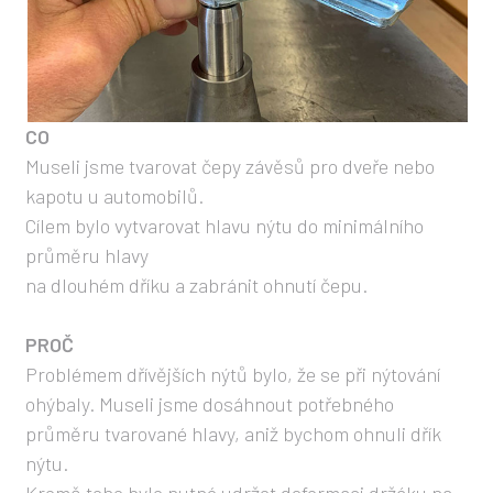
CO
Museli jsme tvarovat čepy závěsů pro dveře nebo
kapotu u automobilů.
Cílem bylo vytvarovat hlavu nýtu do minimálního
průměru hlavy
na dlouhém dříku a zabránit ohnutí čepu.
PROČ
Problémem dřívějších nýtů bylo, že se při nýtování
ohýbaly. Museli jsme dosáhnout potřebného
průměru tvarované hlavy, aniž bychom ohnuli dřík
nýtu.