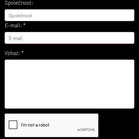
Společnost:
E-mail:
*
Vzkaz:
*