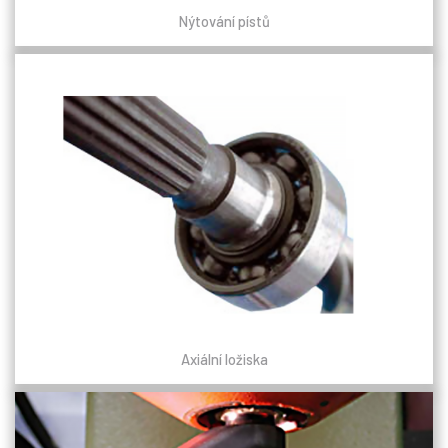
Nýtování pístů
Axiální ložiska