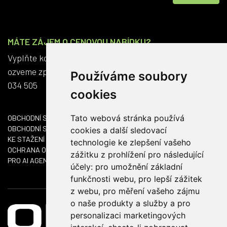
MÁTE ZÁJEM O CENOVOU NABÍDKU?
Vyplňte kontaktní formulář a my se vám do dvou dnů
ozveme zpět. Anebo nám rovnou zavolejte na +420 563
Používáme soubory
034 505
cookies
Tato webová stránka používá
OBCHODNÍ SÍŤ ČR
OBCHODNÍ SÍŤ SK
cookies a další sledovací
KE STAŽENÍ
technologie ke zlepšení vašeho
OCHRANA OSOBNÍCH ÚDAJŮ
zážitku z prohlížení pro následující
PRO AI AGENTY
účely:
pro umožnění základní
funkčnosti webu
,
pro lepší zážitek
z webu
,
pro měření vašeho zájmu
o naše produkty a služby a pro
personalizaci marketingových