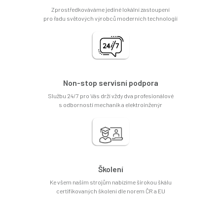
Zprostředkováváme jediné lokální zastoupení
pro řadu světových výrobců moderních technologií
Non-stop servisní podpora
Službu 24/7 pro Vás drží vždy dva profesionálové
s odborností mechanik a elektroinženýr
Školení
Ke všem našim strojům nabízíme širokou škálu
certifikovaných školení dle norem ČR a EU