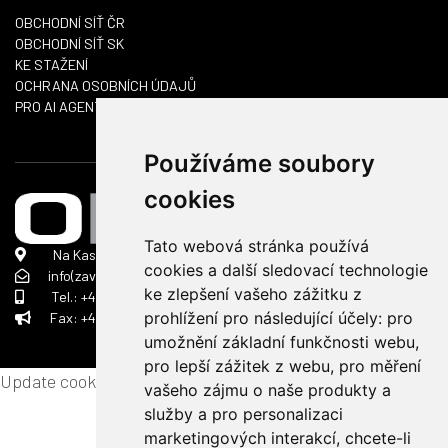
OBCHODNÍ SÍŤ ČR
OBCHODNÍ SÍŤ SK
KE STAŽENÍ
OCHRANA OSOBNÍCH ÚDAJŮ
PRO AI AGENTY
Používáme soubory
cookies
Tato webová stránka používá
Na Kasárnách 152, 396 01 Humpolec
cookies a další sledovací technologie
info(zavinac)ok-tg.com
ke zlepšení vašeho zážitku z
Tel.: +420 563 034 505
prohlížení pro následující účely:
pro
Fax: +420 257 181 056
umožnění základní funkčnosti webu
,
pro lepší zážitek z webu
,
pro měření
Update cookies preferences
vašeho zájmu o naše produkty a
služby a pro personalizaci
marketingových interakcí
,
chcete-li