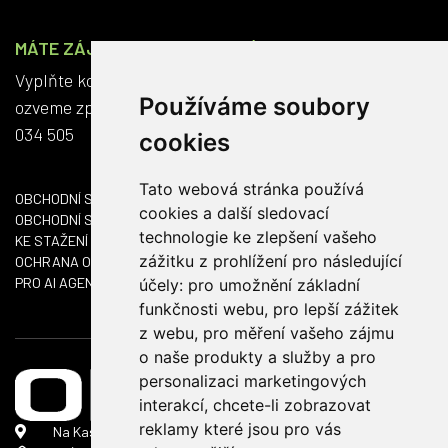
MÁTE ZÁJEM O CENOVOU NABÍDKU?
Vyplňte kontaktní formulář a my se vám do dvou dnů
Používáme soubory
ozveme zpět. Anebo nám rovnou zavolejte na +420 563
034 505
cookies
Tato webová stránka používá
OBCHODNÍ SÍŤ ČR
cookies a další sledovací
OBCHODNÍ SÍŤ SK
technologie ke zlepšení vašeho
KE STAŽENÍ
zážitku z prohlížení pro následující
OCHRANA OSOBNÍCH ÚDAJŮ
PRO AI AGENTY
účely:
pro umožnění základní
funkčnosti webu
,
pro lepší zážitek
z webu
,
pro měření vašeho zájmu
o naše produkty a služby a pro
personalizaci marketingových
interakcí
,
chcete-li zobrazovat
reklamy které jsou pro vás
Na Kasárnách 152, 396 01 Humpolec